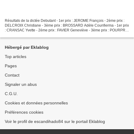
Résultats de la dictée Debutant - 1er prix : JEROME François - 2ème prix :
DELCROIX Christiane - 3ème prix : BROSSARD Adèle Counfierma - 1er prix
: CRANSAC Yvette - 2ème prix : FAVIER Geneviève - 3ème prix : POURPRE
Michèle Tras-que-fort - 1er prix :...
Hébergé par Eklablog
Top articles
Pages
Contact
Signaler un abus
C.G.U.
Cookies et données personnelles
Préférences cookies
Voir le profil de escandihado84 sur le portail Eklablog