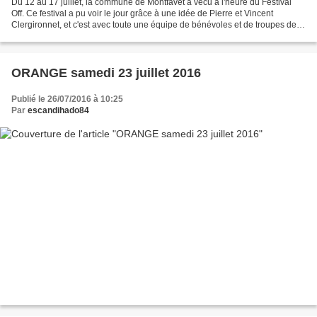
Du 12 au 17 juillet, la commune de Montfavet a vécu à l'heure du Festival
Off. Ce festival a pu voir le jour grâce à une idée de Pierre et Vincent
Clergironnet, et c'est avec toute une équipe de bénévoles et de troupes de
théâtre que le Parc Seguin a...
ORANGE samedi 23 juillet 2016
Publié le 26/07/2016 à 10:25
Par
escandihado84